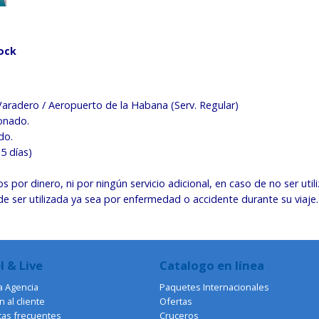
tock
aradero / Aeropuerto de la Habana (Serv. Regular)
ionado.
do.
5 días)
por dinero, ni por ningún servicio adicional, en caso de no ser util
ede ser utilizada ya sea por enfermedad o accidente durante su viaje.
l & Live
Catalogo en línea
a Agencia
Paquetes Internacionales
 al cliente
Ofertas
tas frecuentes
Cruceros