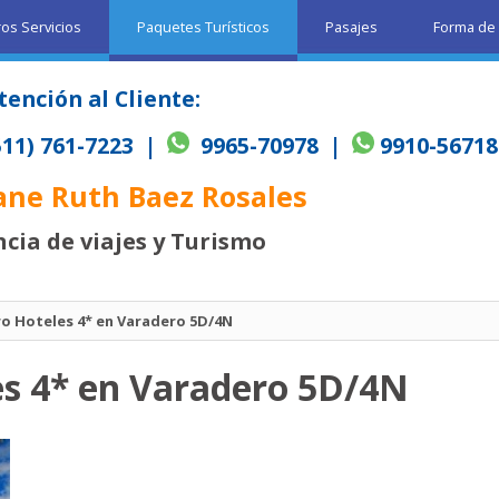
os Servicios
Paquetes Turísticos
Pasajes
Forma de
tención al Cliente:
511) 761-7223 |
9965-70978 |
9910-56718
ane Ruth Baez Rosales
cia de viajes y Turismo
o Hoteles 4* en Varadero 5D/4N
es 4* en Varadero 5D/4N