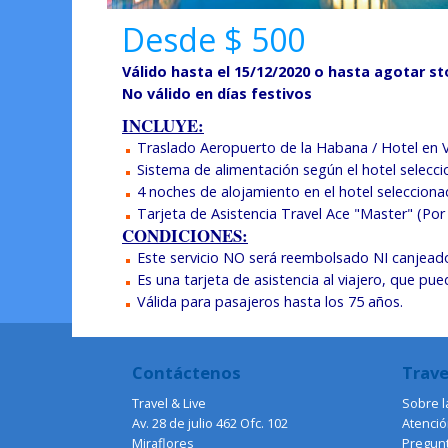
Desde $ 500
Válido hasta el 15/12/2020 o hasta agotar s
No válido en días festivos
INCLUYE:
Traslado Aeropuerto de la Habana / Hotel en V
Sistema de alimentación según el hotel selecc
4 noches de alojamiento en el hotel selecciona
Tarjeta de Asistencia Travel Ace "Master" (Por 
CONDICIONES:
Este servicio NO será reembolsado NI canjeados 
Es una tarjeta de asistencia al viajero, que pu
Válida para pasajeros hasta los 75 años.
Contáctenos
Trave
Travel & Live
Sobre l
Av. 28 de julio 462 Ofc. 102
Atención
Miraflores
Pregun