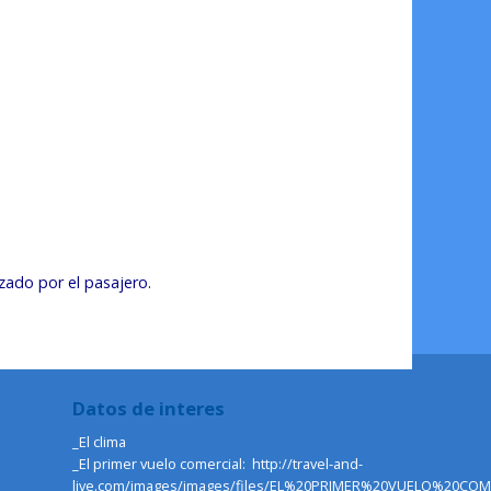
izado por el pasajero.
Datos de interes
_
El clima
_El primer vuelo comercial:
http://travel-and-
live.com/images/images/files/EL%20PRIMER%20VUELO%20COM